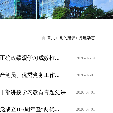
首页
党的建设
党建动态
>
>
确政绩观学习成效推...
2026-07-14
党员、优秀党务工作...
2026-07-01
干部讲授学习教育专题党课
2026-07-01
105周年暨“两优...
2026-07-01