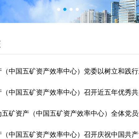
态
产（中国五矿资产效率中心）党委以树立和践行正
产（中国五矿资产效率中心）召开近五年优秀共产
为五矿资产（中国五矿资产效率中心）全体党员
（中国五矿资产效率中心）召开庆祝中国共产党成立