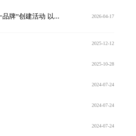
”创建活动 以...
2026-04-17
2025-12-12
2025-10-28
2024-07-24
2024-07-24
2024-07-24