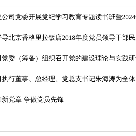
公司党委开展党纪学习教育专题读书班暨2024
督导北京香格里拉饭店2018年度党员领导干部
司党委（筹备）组织召开党的建设理论与实践研
司执行董事、总经理、党总支书记朱海涛为全体
彻新党章 争做党员先锋