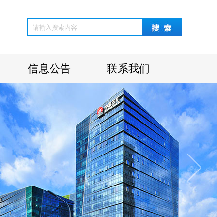
信息公告
联系我们