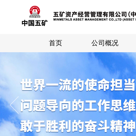
首页
公司概况