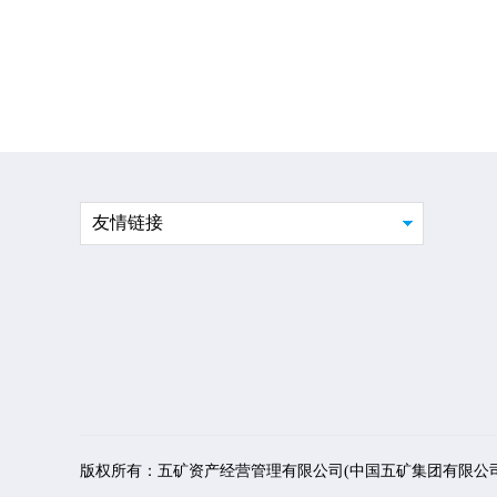
友情链接
版权所有：五矿资产经营管理有限公司(中国五矿集团有限公