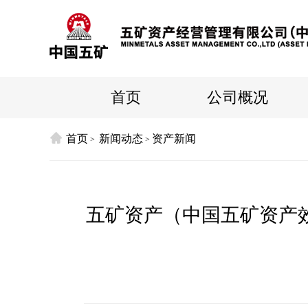
首页
公司概况
首页
新闻动态
资产新闻
>
>
五矿资产（中国五矿资产效