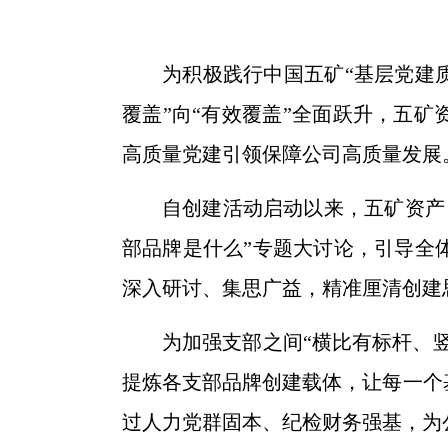
为积极践行中国五矿“基层党建
覆盖”向“有效覆盖”全面跃升，五矿
高质量党建引领保障公司高质量发展
自创建活动启动以来，五矿资产
部品牌是什么”专题大讨论，引导全
深入研讨、集思广益，精准厘清创建
为加强支部之间“横比有标杆、竖
提炼各支部品牌创建载体，让每一个
过人力党群固本、纪检财务强基，为